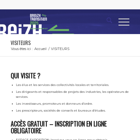
VISITEURS
Vous êtes ici :
Accueil
/
VISITEURS
QUI VISITE ?
Les élus et les services des collectivités locales et territoriales.
Les dirigeants et responsables de projets des industries, les opérateurs de
services.
Les investisseurs, promoteurs et donneurs d’ordre.
Les prescripteurs, sociétés de conseils et bureaux d’études.
ACCÈS GRATUIT – INSCRIPTION EN LIGNE
OBLIGATOIRE
ESPACE EXPOSITION: Inscrivez-vous en ligne pour obtenir