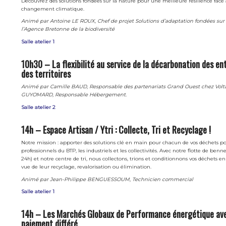
Découvrez des solutions fondées sur la nature pour une meilleure résilience face
changement climatique.
Animé par Antoine LE ROUX, Chef de projet Solutions d’adaptation fondées sur 
l’Agence Bretonne de la biodiversité
Salle atelier 1
10h30 – La flexibilité au service de la décarbonation des en
des territoires
Animé par Camille BAUD, Responsable des partenariats Grand Ouest chez Volta
GUYOMARD, Responsable Hébergement.
Salle atelier 2
14h – Espace Artisan / Ytri : Collecte, Tri et Recyclage !
Notre mission : apporter des solutions clé en main pour chacun de vos déchets po
professionnels du BTP, les industriels et les collectivités. Avec notre flotte de benn
24h) et notre centre de tri, nous collectons, trions et conditionnons vos déchets en
vue de leur recyclage, revalorisation ou élimination.
Animé par Jean-Philippe BENGUESSOUM, Technicien commercial
Salle atelier 1
14h – Les Marchés Globaux de Performance énergétique ave
paiement différé