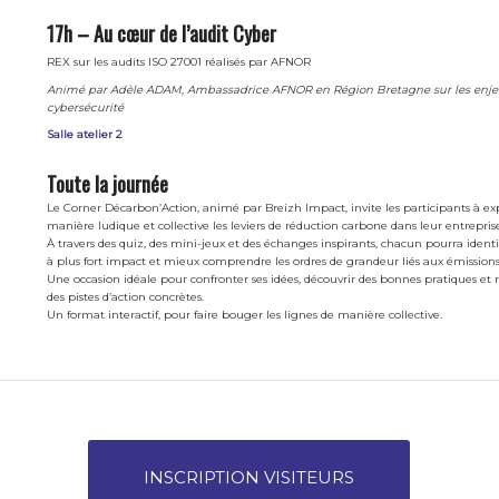
17h – Au cœur de l’audit Cyber
REX sur les audits ISO 27001 réalisés par AFNOR
Animé par Adèle ADAM, Ambassadrice AFNOR en Région Bretagne sur les enje
cybersécurité
Salle atelier 2
Toute la journée
Le Corner Décarbon’Action, animé par Breizh Impact, invite les participants à ex
manière ludique et collective les leviers de réduction carbone dans leur entreprise
À travers des quiz, des mini-jeux et des échanges inspirants, chacun pourra identif
à plus fort impact et mieux comprendre les ordres de grandeur liés aux émissions
Une occasion idéale pour confronter ses idées, découvrir des bonnes pratiques et r
des pistes d’action concrètes.
Un format interactif, pour faire bouger les lignes de manière collective.
INSCRIPTION VISITEURS