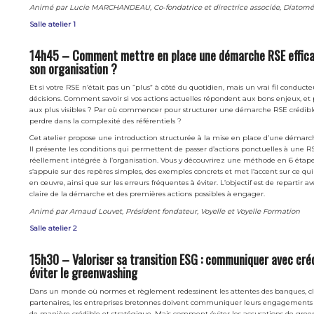
Animé par Lucie MARCHANDEAU, Co-fondatrice et directrice associée, Diatomé
Salle atelier 1
14h45 – Comment mettre en place une démarche RSE effica
son organisation ?
Et si votre RSE n’était pas un “plus” à côté du quotidien, mais un vrai fil conduct
décisions. Comment savoir si vos actions actuelles répondent aux bons enjeux, e
aux plus visibles ? Par où commencer pour structurer une démarche RSE crédible
perdre dans la complexité des référentiels ?
Cet atelier propose une introduction structurée à la mise en place d’une démarch
Il présente les conditions qui permettent de passer d’actions ponctuelles à une R
réellement intégrée à l’organisation. Vous y découvrirez une méthode en 6 étapes
s’appuie sur des repères simples, des exemples concrets et met l’accent sur ce qui 
en œuvre, ainsi que sur les erreurs fréquentes à éviter. L’objectif est de repartir a
claire de la démarche et des premières actions possibles à engager.
Animé par Arnaud Louvet, Président fondateur, Voyelle et Voyelle Formation
Salle atelier 2
15h30 – Valoriser sa transition ESG : communiquer avec crédi
éviter le greenwashing
Dans un monde où normes et règlement redessinent les attentes des banques, cl
partenaires, les entreprises bretonnes doivent communiquer leurs engagements 
de manière crédible et stratégique. Mais comment éviter les accusations de gre