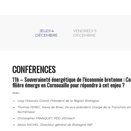
JEUDI 4
VENDREDI 5
DÉCEMBRE
DÉCEMBRE
CONFÉRENCES
11h – Souveraineté énergétique de l’économie bretonne : 
filière émerge en Cornouaille pour répondre à cet enjeu ?
Avec :
Loïg Chesnais-Girard, Président de la Région Bretagne
Thomas FEREC, Maire de Briec, 2e vice-président chargé de la Transition én
Numérique
Christopher FRANQUET, PDG d’Entech
Alexis MICHEL, Directeur général de Bretagne INP