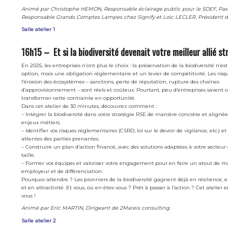
Animé par Christophe HEMON, Responsable éclairage public pour le SDEF, Pas
Responsable Grands Comptes Lampes chez Signify et Loïc LECLER, Président de
Salle atelier 1
16h15 – Et si la biodiversité devenait votre meilleur allié s
En 2025, les entreprises n’ont plus le choix : la préservation de la biodiversité n’es
option, mais une obligation réglementaire et un levier de compétitivité. Les risqu
l’érosion des écosystèmes – sanctions, perte de réputation, rupture des chaînes
d’approvisionnement – sont réels et coûteux. Pourtant, peu d’entreprises saven
transformer cette contrainte en opportunité.
Dans cet atelier de 30 minutes, découvrez comment :
– Intégrer la biodiversité dans votre stratégie RSE de manière concrète et alignée
enjeux métiers.
– Identifier vos risques réglementaires (CSRD, loi sur le devoir de vigilance, etc.) et
attentes des parties prenantes.
– Construire un plan d’action financé, avec des solutions adaptées à votre secteur 
taille.
– Former vos équipes et valoriser votre engagement pour en faire un atout de 
employeur et de différenciation.
Pourquoi attendre ? Les pionniers de la biodiversité gagnent déjà en résilience, 
et en attractivité. Et vous, où en êtes-vous ? Prêt à passer à l’action ? Cet atelier e
vous !
Animé par Eric MARTIN, Dirigeant de 2Mareis consulting.
Salle atelier 2