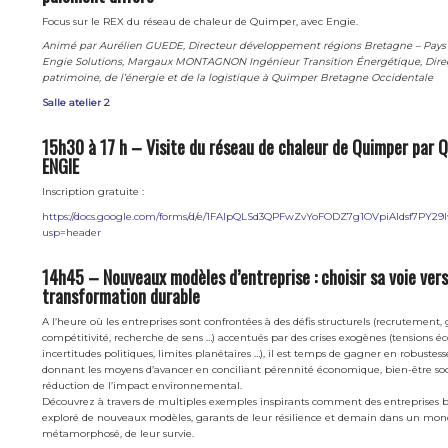
Focus sur le REX du réseau de chaleur de Quimper, avec Engie.
Animé par Aurélien GUEDE, Directeur développement régions Bretagne – Pays d
Engie Solutions, Margaux MONTAGNON Ingénieur Transition Énergétique, Dire
patrimoine, de l’énergie et de la logistique à Quimper Bretagne Occidentale
Salle atelier 2
15h30 à 17 h – Visite du réseau de chaleur de Quimper par 
ENGIE
Inscription gratuite :
https://docs.google.com/forms/d/e/1FAIpQLSd3QPFwZvYoFODZ7g1OVpiAldsf7PY
usp=header
14h45 – Nouveaux modèles d’entreprise : choisir sa voie ver
transformation durable
A l’heure où les entreprises sont confrontées à des défis structurels (recrutement
compétitivité, recherche de sens …) accentués par des crises exogènes (tensions 
incertitudes politiques, limites planétaires …), il est temps de gagner en robustess
donnant les moyens d’avancer en conciliant pérennité économique, bien-être soc
réduction de l’impact environnemental.
Découvrez à travers de multiples exemples inspirants comment des entreprises 
exploré de nouveaux modèles, garants de leur résilience et demain dans un mon
métamorphosé, de leur survie.