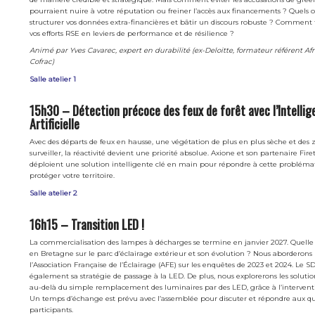
pourraient nuire à votre réputation ou freiner l’accès aux financements ? Quels o
structurer vos données extra-financières et bâtir un discours robuste ? Comment
vos efforts RSE en leviers de performance et de résilience ?
Animé par Yves Cavarec, expert en durabilité (ex-Deloitte, formateur référent Af
Cofrac)
Salle atelier 1
15h30 – Détection précoce des feux de forêt avec l’Intellig
Artificielle
Avec des départs de feux en hausse, une végétation de plus en plus sèche et des zo
surveiller, la réactivité devient une priorité absolue. Axione et son partenaire Fir
déploient une solution intelligente clé en main pour répondre à cette probléma
protéger votre territoire.
Salle atelier 2
16h15 – Transition LED !
La commercialisation des lampes à décharges se termine en janvier 2027. Quelle e
en Bretagne sur le parc d’éclairage extérieur et son évolution ? Nous aborderons 
l’Association Française de l’Éclairage (AFE) sur les enquêtes de 2023 et 2024. Le 
également sa stratégie de passage à la LED. De plus, nous explorerons les soluti
au-delà du simple remplacement des luminaires par des LED, grâce à l’interventi
Un temps d’échange est prévu avec l’assemblée pour discuter et répondre aux qu
participants.